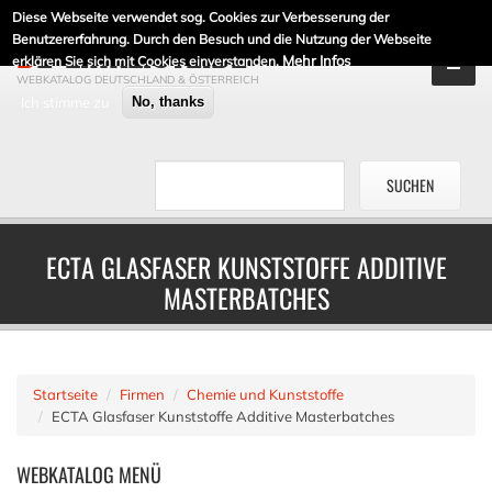
Diese Webseite verwendet sog. Cookies zur Verbesserung der
DE-LINKLISTE.DE
Benutzererfahrung. Durch den Besuch und die Nutzung der Webseite
Mehr Infos
erklären Sie sich mit Cookies einverstanden.
WEBKATALOG DEUTSCHLAND & ÖSTERREICH
Ich stimme zu
No, thanks
ECTA GLASFASER KUNSTSTOFFE ADDITIVE
MASTERBATCHES
Startseite
Firmen
Chemie und Kunststoffe
ECTA Glasfaser Kunststoffe Additive Masterbatches
WEBKATALOG
MENÜ