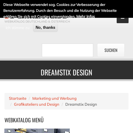
Diese Webseite verwendet sog. Cookies zur Verbesserung der
DE-LINKLISTE.DE
Benutzererfahrung. Durch den Besuch und die Nutzung der Webseite
Mehr Infos
erklären Sie sich mit Cookies einverstanden.
WEBKATALOG DEUTSCHLAND & ÖSTERREICH
Ich stimme zu
No, thanks
DREAMSTIX DESIGN
Startseite
Marketing und Werbung
Grafikateliers und Design
Dreamstix Design
WEBKATALOG
MENÜ