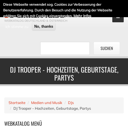
Diese Webseite verwendet sog. Cookies zur Verbesserung der
DE-LINKLISTE.DE
Benutzererfahrung. Durch den Besuch und die Nutzung der Webseite
Mehr Infos
erklären Sie sich mit Cookies einverstanden.
WEBKATALOG DEUTSCHLAND & ÖSTERREICH
Ich stimme zu
No, thanks
DJ TROOPER - HOCHZEITEN, GEBURTSTAGE,
PARTYS
Startseite
Medien und Musik
DJs
DJ Trooper - Hochzeiten, Geburtstage, Partys
WEBKATALOG
MENÜ