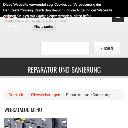
Diese Webseite verwendet sog. Cookies zur Verbesserung der
DE-LINKLISTE.DE
Benutzererfahrung. Durch den Besuch und die Nutzung der Webseite
Mehr Infos
erklären Sie sich mit Cookies einverstanden.
WEBKATALOG DEUTSCHLAND & ÖSTERREICH
Ich stimme zu
No, thanks
REPARATUR UND SANIERUNG
Startseite
Dienstleistungen
Reparatur und Sanierung
WEBKATALOG
MENÜ