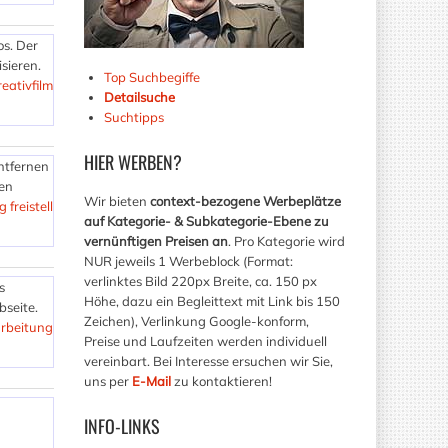
os. Der
sieren.
Top Suchbegiffe
eativfilm
Detailsuche
Suchtipps
HIER
WERBEN?
ntfernen
sen
Wir bieten
context-bezogene Werbeplätze
 freistell
auf Kategorie- & Subkategorie-Ebene zu
vernünftigen Preisen an
. Pro Kategorie wird
NUR jeweils 1 Werbeblock (Format:
verlinktes Bild 220px Breite, ca. 150 px
s
Höhe, dazu ein Begleittext mit Link bis 150
bseite.
Zeichen), Verlinkung Google-konform,
arbeitung
Preise und Laufzeiten werden individuell
vereinbart. Bei Interesse ersuchen wir Sie,
uns per
E-Mail
zu kontaktieren!
INFO-LINKS