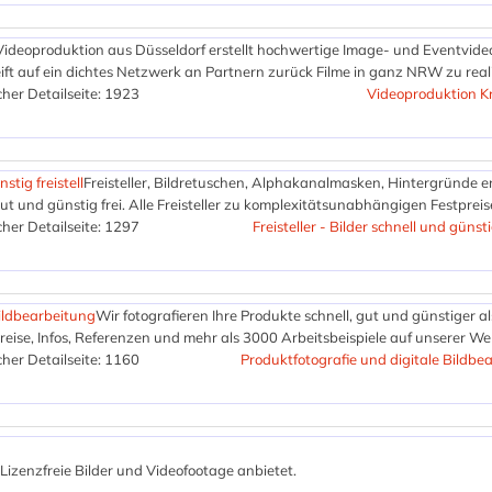
Videoproduktion aus Düsseldorf erstellt hochwertige Image- und Eventvide
 auf ein dichtes Netzwerk an Partnern zurück Filme in ganz NRW zu reali
her Detailseite: 1923
Videoproduktion Kr
nstig freistell
Freisteller, Bildretuschen, Alphakanalmasken, Hintergründe e
, gut und günstig frei. Alle Freisteller zu komplexitätsunabhängigen Festprei
her Detailseite: 1297
Freisteller - Bilder schnell und günstig
Bildbearbeitung
Wir fotografieren Ihre Produkte schnell, gut und günstiger al
reise, Infos, Referenzen und mehr als 3000 Arbeitsbeispiele auf unserer We
her Detailseite: 1160
Produktfotografie und digitale Bildbe
s Lizenzfreie Bilder und Videofootage anbietet.