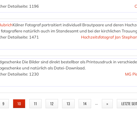
her Detailseite: 1196
C
Hubrich
Kölner Fotograf portraitiert individuell Brautpaare und deren Hochze
 fotografiere natürlich auch im Standesamt und bei der kirchlichen Trauung
her Detailseite: 1471
Hochzeitsfotograf Jan Stepha
ildgeschenke Die Bilder sind direkt bestellbar als Printausdruck in verschied
otogeschenke und natürlich als Datei-Download.
her Detailseite: 1230
MG Pic
…
9
10
11
12
13
14
»
LETZTE SEI