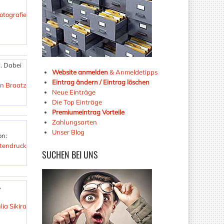
otografie
l. Dabei
Website anmelden
& Anmeldetipps
Eintrag ändern / Eintrag löschen
an Braatz
Neue Einträge
Die Top Einträge
Premiumeintrag Vorteile
Zahlungsarten
Unser Blog
on:
attendruck
SUCHEN
BEI UNS
,
ia Sikira