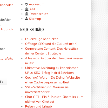
Impressum
lipdealer
AGB
Datenschutz
Sitemap
itsfeier
.
NEUE
BEITRÄGE
n Hubrich
Feuerzeuge bedrucken
Offpage-SEO und die Zukunft mit KI
Cornerstone Content: Das Herzstück
enen
deiner Content Strategie
Alles was Du über den Trustrank wissen
tureArts
musst
Ultimative Anleitung zu kanonischen
URLs: SEO-Erfolg in drei Schritten
Caching? Warum Du Deiner Webseite
TE »
einen Cache verpassen solltest
SSL-Zertifizierung: Warum sie
unverzichtbar ist
Chat GPT - Ein 5-Punkte-Überblick zum
ultimativen Chatbot
Reisen und Urlaub