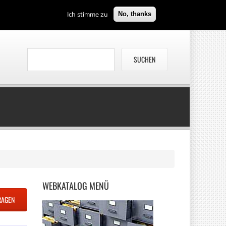
Ich stimme zu
No, thanks
WEBKATALOG
MENÜ