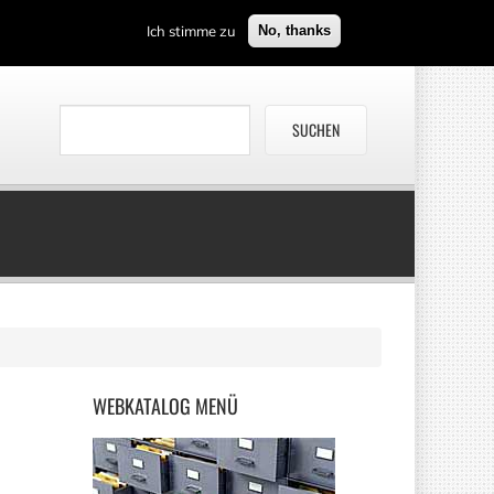
Ich stimme zu
No, thanks
WEBKATALOG
MENÜ