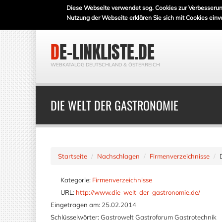
Diese Webseite verwendet sog. Cookies zur Verbesserun
Nutzung der Webseite erklären Sie sich mit Cookies einv
DE-LINKLISTE.DE
WEBKATALOG DEUTSCHLAND & ÖSTERREICH
DIE WELT DER GASTRONOMIE
Startseite
Nachschlagen
Firmenverzeichnisse
Kategorie:
Firmenverzeichnisse
URL:
http://www.die-welt-der-gastronomie.de/
Eingetragen am:
25.02.2014
Schlüsselwörter:
Gastrowelt Gastroforum Gastrotechnik