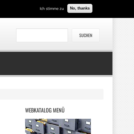
Ich stimme zu
No, thanks
WEBKATALOG
MENÜ