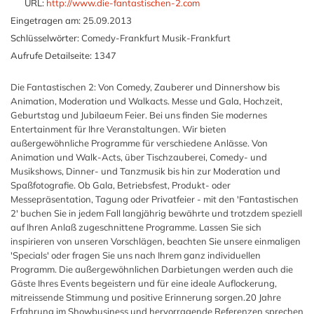
URL:
http://www.die-fantastischen-2.com
Eingetragen am:
25.09.2013
Schlüsselwörter:
Comedy-Frankfurt Musik-Frankfurt
Aufrufe Detailseite:
1347
Die Fantastischen 2: Von Comedy, Zauberer und Dinnershow bis
Animation, Moderation und Walkacts. Messe und Gala, Hochzeit,
Geburtstag und Jubilaeum Feier. Bei uns finden Sie modernes
Entertainment für Ihre Veranstaltungen. Wir bieten
außergewöhnliche Programme für verschiedene Anlässe. Von
Animation und Walk-Acts, über Tischzauberei, Comedy- und
Musikshows, Dinner- und Tanzmusik bis hin zur Moderation und
Spaßfotografie. Ob Gala, Betriebsfest, Produkt- oder
Messepräsentation, Tagung oder Privatfeier - mit den 'Fantastischen
2' buchen Sie in jedem Fall langjährig bewährte und trotzdem speziell
auf Ihren Anlaß zugeschnittene Programme. Lassen Sie sich
inspirieren von unseren Vorschlägen, beachten Sie unsere einmaligen
'Specials' oder fragen Sie uns nach Ihrem ganz individuellen
Programm. Die außergewöhnlichen Darbietungen werden auch die
Gäste Ihres Events begeistern und für eine ideale Auflockerung,
mitreissende Stimmung und positive Erinnerung sorgen.20 Jahre
Erfahrung im Showbusiness und hervorragende Referenzen sprechen