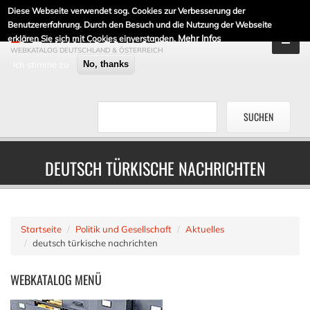
Diese Webseite verwendet sog. Cookies zur Verbesserung der
DE-LINKLISTE.DE
Benutzererfahrung. Durch den Besuch und die Nutzung der Webseite
Mehr Infos
erklären Sie sich mit Cookies einverstanden.
WEBKATALOG DEUTSCHLAND & ÖSTERREICH
Ich stimme zu
No, thanks
DEUTSCH TÜRKISCHE NACHRICHTEN
Startseite
Politik und Gesellschaft
Aktuelles
deutsch türkische nachrichten
WEBKATALOG
MENÜ