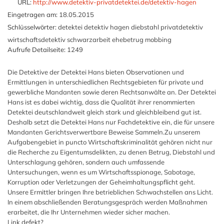
URL:
http://www.detektiv-privatdetektei.de/detektiv-hagen
Eingetragen am:
18.05.2015
Schlüsselwörter:
detektei detektiv hagen diebstahl privatdetektiv
wirtschaftsdetektiv schwarzarbeit ehebetrug mobbing
Aufrufe Detailseite:
1249
Die Detektive der Detektei Hans bieten Observationen und
Ermittlungen in unterschiedlichen Rechtsgebieten für private und
gewerbliche Mandanten sowie deren Rechtsanwälte an. Der Detektei
Hans ist es dabei wichtig, dass die Qualität ihrer renommierten
Detektei deutschlandweit gleich stark und gleichbleibend gut ist.
Deshalb setzt die Detektei Hans nur Fachdetektive ein, die für unsere
Mandanten Gerichtsverwertbare Beweise Sammeln.Zu unserem
Aufgabengebiet in puncto Wirtschaftskriminalität gehören nicht nur
die Recherche zu Eigentumsdelikten, zu denen Betrug, Diebstahl und
Unterschlagung gehören, sondern auch umfassende
Untersuchungen, wenn es um Wirtschaftsspionage, Sabotage,
Korruption oder Verletzungen der Geheimhaltungspflicht geht.
Unsere Ermittler bringen Ihre betrieblichen Schwachstellen ans Licht.
In einem abschließenden Beratungsgespräch werden Maßnahmen
erarbeitet, die Ihr Unternehmen wieder sicher machen.
Link defekt?