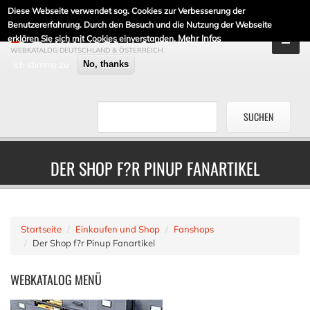
Diese Webseite verwendet sog. Cookies zur Verbesserung der
DE-LINKLISTE.DE
Benutzererfahrung. Durch den Besuch und die Nutzung der Webseite
Mehr Infos
erklären Sie sich mit Cookies einverstanden.
WEBKATALOG DEUTSCHLAND & ÖSTERREICH
Ich stimme zu
No, thanks
DER SHOP F?R PINUP FANARTIKEL
Startseite
Einkaufen und Shop
Fanshops
Der Shop f?r Pinup Fanartikel
WEBKATALOG
MENÜ