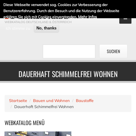
Diese Webseite verwendet sog. Cookies zur Verbesserung der
DE-LINKLISTE.DE
Benutzererfahrung. Durch den Besuch und die Nutzung der Webseite
Mehr Infos
erklären Sie sich mit Cookies einverstanden.
WEBKATALOG DEUTSCHLAND & ÖSTERREICH
Ich stimme zu
No, thanks
DAUERHAFT SCHIMMELFREI WOHNEN
Startseite
Bauen und Wohnen
Baustoffe
Dauerhaft Schimmelfrei Wohnen
WEBKATALOG
MENÜ