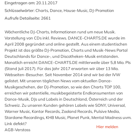
Eingetragen am:
20.11.2017
Schlüsselwörter:
Charts, Dance, House-Music, DJ-Promotion
Aufrufe Detailseite:
2661
Wöchentliche DJ-Charts, Informationen rund um neue Musik.
Vorstellung von CDs inkl. Reviews. DANCE-CHARTS.DE wurde im
April 2008 gegründet und online gestellt. Aus einem studentischen
Projekt ist das größte DJ-Promotion, Charts und Musik-News Portal
Deutschlands für Dance-, und Discotheken-Musik entstanden.
Monatlich erreicht DANCE-CHARTS.DE mittlerweile über 5,8 Mio. PIs
(Stand Juli 2017). Für das Jahr 2017 erwarten wir über 13 Mio.
Webseiten-Besucher. Seit November 2014 sind wir bei der IVW
gelistet. Mit unseren täglichen News vom aktuellen Dance-
Musikgeschehen, der DJ-Promotion, so wie den Charts TOP 100,
erreichen wir potentielle, musikbegeisterte Endkonsumenten von
Dance-Musik, DJs und Labels in Deutschland, Österreich und der
Schweiz. Zu unseren Kunden gehören Labels wie SONY, Universal,
Warner Music, Kontor Records, Zooland Records, Pulsive Media,
Stardome Recordings, KHB Music, Planet Punk, Mental Madness uvm.
Link defekt?
Hier melden
AGB-Verstoss