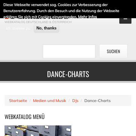
Diese Webseite verwendet sog. Cookies zur Verbesserung der
DE-LINKLISTE.DE
Benutzererfahrung. Durch den Besuch und die Nutzung der Webseite
Mehr Infos
erklären Sie sich mit Cookies einverstanden.
WEBKATALOG DEUTSCHLAND & ÖSTERREICH
Ich stimme zu
No, thanks
DANCE-CHARTS
Startseite
Medien und Musik
DJs
Dance-Charts
WEBKATALOG
MENÜ