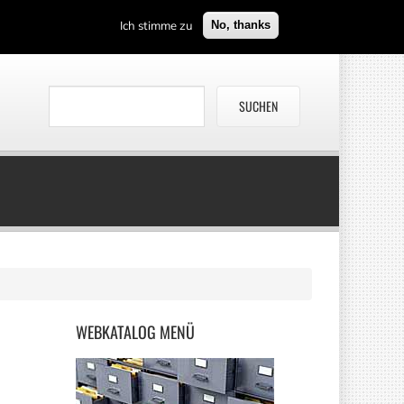
Ich stimme zu
No, thanks
WEBKATALOG
MENÜ