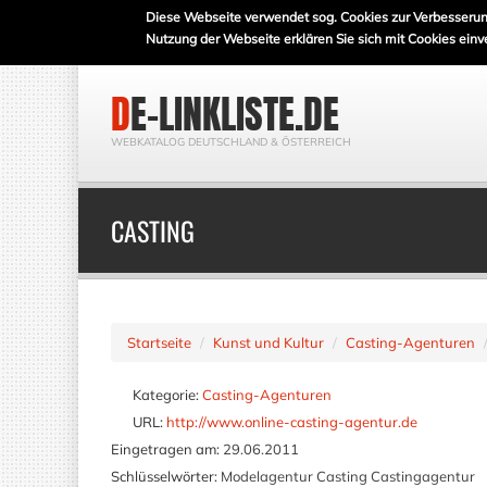
Diese Webseite verwendet sog. Cookies zur Verbesserun
Nutzung der Webseite erklären Sie sich mit Cookies einv
DE-LINKLISTE.DE
WEBKATALOG DEUTSCHLAND & ÖSTERREICH
CASTING
Startseite
Kunst und Kultur
Casting-Agenturen
Kategorie:
Casting-Agenturen
URL:
http://www.online-casting-agentur.de
Eingetragen am:
29.06.2011
Schlüsselwörter:
Modelagentur Casting Castingagentur