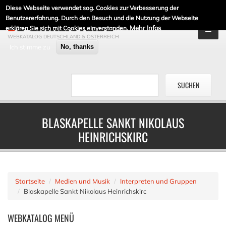
Diese Webseite verwendet sog. Cookies zur Verbesserung der
DE-LINKLISTE.DE
Benutzererfahrung. Durch den Besuch und die Nutzung der Webseite
Mehr Infos
erklären Sie sich mit Cookies einverstanden.
WEBKATALOG DEUTSCHLAND & ÖSTERREICH
Ich stimme zu
No, thanks
BLASKAPELLE SANKT NIKOLAUS
HEINRICHSKIRC
Startseite
Medien und Musik
Interpreten und Gruppen
Blaskapelle Sankt Nikolaus Heinrichskirc
WEBKATALOG
MENÜ