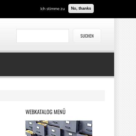
Ich stimme zu
No, thanks
WEBKATALOG
MENÜ