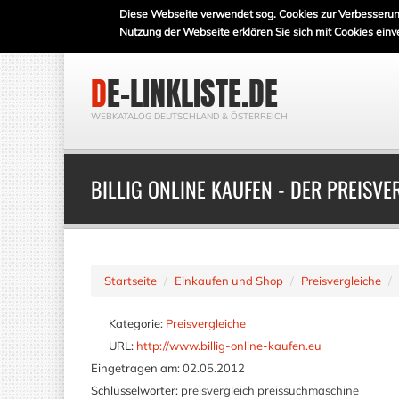
Diese Webseite verwendet sog. Cookies zur Verbesserun
Nutzung der Webseite erklären Sie sich mit Cookies einv
DE-LINKLISTE.DE
WEBKATALOG DEUTSCHLAND & ÖSTERREICH
BILLIG ONLINE KAUFEN - DER PREISVE
Startseite
Einkaufen und Shop
Preisvergleiche
Kategorie:
Preisvergleiche
URL:
http://www.billig-online-kaufen.eu
Eingetragen am:
02.05.2012
Schlüsselwörter:
preisvergleich preissuchmaschine