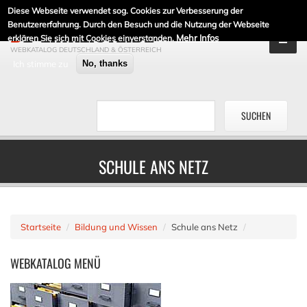
Diese Webseite verwendet sog. Cookies zur Verbesserung der
DE-LINKLISTE.DE
Benutzererfahrung. Durch den Besuch und die Nutzung der Webseite
Mehr Infos
erklären Sie sich mit Cookies einverstanden.
WEBKATALOG DEUTSCHLAND & ÖSTERREICH
Ich stimme zu
No, thanks
SCHULE ANS NETZ
Startseite
Bildung und Wissen
Schule ans Netz
WEBKATALOG
MENÜ