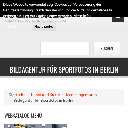
Diese Webseite verwendet sog. Cookies zur Verbesserung der
DE-LINKLISTE.DE
Benutzererfahrung. Durch den Besuch und die Nutzung der Webseite
Mehr Infos
erklären Sie sich mit Cookies einverstanden.
WEBKATALOG DEUTSCHLAND & ÖSTERREICH
Ich stimme zu
No, thanks
BILDAGENTUR FÜR SPORTFOTOS IN BERLIN
Startseite
Kunst und Kultur
Medienagenturen
Bildagentur für Sportfotos in Berlin
WEBKATALOG
MENÜ