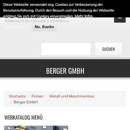
Diese Webseite verwendet sog. Cookies zur Verbesserung der
DE-LINKLISTE.DE
Benutzererfahrung. Durch den Besuch und die Nutzung der Webseite
Mehr Infos
erklären Sie sich mit Cookies einverstanden.
WEBKATALOG DEUTSCHLAND & ÖSTERREICH
Ich stimme zu
No, thanks
BERGER GMBH
Startseite
Firmen
Metall und Maschinenbau
Berger GmbH
WEBKATALOG
MENÜ