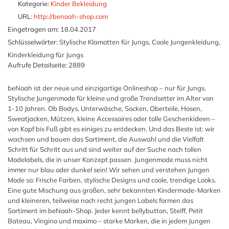
Kategorie:
Kinder Bekleidung
URL:
http://benoah-shop.com
Eingetragen am:
18.04.2017
Schlüsselwörter:
Stylische Klamotten für Jungs, Coole Jungenkleidung,
Kinderkleidung für Jungs
Aufrufe Detailseite:
2889
beNoah ist der neue und einzigartige Onlineshop – nur für Jungs.
Stylische Jungenmode für kleine und große Trendsetter im Alter von
1-10 Jahren. Ob Bodys, Unterwäsche, Socken, Oberteile, Hosen,
Sweatjacken, Mützen, kleine Accessoires oder tolle Geschenkideen –
von Kopf bis Fuß gibt es einiges zu entdecken. Und das Beste ist: wir
wachsen und bauen das Sortiment, die Auswahl und die Vielfalt
Schritt für Schritt aus und sind weiter auf der Suche nach tollen
Modelabels, die in unser Konzept passen. Jungenmode muss nicht
immer nur blau oder dunkel sein! Wir sehen und verstehen Jungen
Mode so: Frische Farben, stylische Designs und coole, trendige Looks.
Eine gute Mischung aus großen, sehr bekannten Kindermode-Marken
und kleineren, teilweise noch recht jungen Labels formen das
Sortiment im beNoah-Shop. Jeder kennt bellybutton, Steiff, Petit
Bateau, Vingino und maximo – starke Marken, die in jedem Jungen