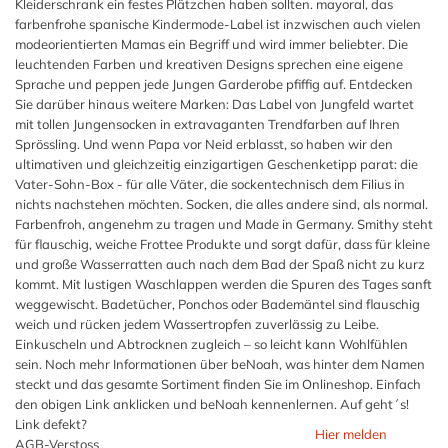
Kleiderschrank ein festes Plätzchen haben sollten. mayoral, das
farbenfrohe spanische Kindermode-Label ist inzwischen auch vielen
modeorientierten Mamas ein Begriff und wird immer beliebter. Die
leuchtenden Farben und kreativen Designs sprechen eine eigene
Sprache und peppen jede Jungen Garderobe pfiffig auf. Entdecken
Sie darüber hinaus weitere Marken: Das Label von Jungfeld wartet
mit tollen Jungensocken in extravaganten Trendfarben auf Ihren
Sprössling. Und wenn Papa vor Neid erblasst, so haben wir den
ultimativen und gleichzeitig einzigartigen Geschenketipp parat: die
Vater-Sohn-Box - für alle Väter, die sockentechnisch dem Filius in
nichts nachstehen möchten. Socken, die alles andere sind, als normal.
Farbenfroh, angenehm zu tragen und Made in Germany. Smithy steht
für flauschig, weiche Frottee Produkte und sorgt dafür, dass für kleine
und große Wasserratten auch nach dem Bad der Spaß nicht zu kurz
kommt. Mit lustigen Waschlappen werden die Spuren des Tages sanft
weggewischt. Badetücher, Ponchos oder Bademäntel sind flauschig
weich und rücken jedem Wassertropfen zuverlässig zu Leibe.
Einkuscheln und Abtrocknen zugleich – so leicht kann Wohlfühlen
sein. Noch mehr Informationen über beNoah, was hinter dem Namen
steckt und das gesamte Sortiment finden Sie im Onlineshop. Einfach
den obigen Link anklicken und beNoah kennenlernen. Auf geht´s!
Link defekt?
Hier melden
AGB-Verstoss