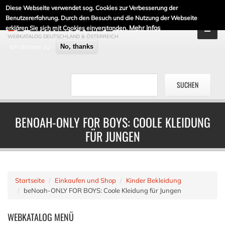
Diese Webseite verwendet sog. Cookies zur Verbesserung der
DE-LINKLISTE.DE
Benutzererfahrung. Durch den Besuch und die Nutzung der Webseite
Mehr Infos
erklären Sie sich mit Cookies einverstanden.
WEBKATALOG DEUTSCHLAND & ÖSTERREICH
Ich stimme zu
No, thanks
BENOAH-ONLY FOR BOYS: COOLE KLEIDUNG
FÜR JUNGEN
Startseite
Einkaufen und Shop
Kinder Bekleidung
beNoah-ONLY FOR BOYS: Coole Kleidung für Jungen
WEBKATALOG
MENÜ