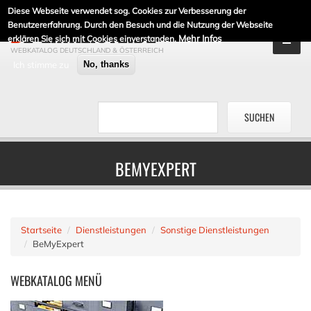
Diese Webseite verwendet sog. Cookies zur Verbesserung der
DE-LINKLISTE.DE
Benutzererfahrung. Durch den Besuch und die Nutzung der Webseite
Mehr Infos
erklären Sie sich mit Cookies einverstanden.
WEBKATALOG DEUTSCHLAND & ÖSTERREICH
Ich stimme zu
No, thanks
BEMYEXPERT
Startseite
Dienstleistungen
Sonstige Dienstleistungen
BeMyExpert
WEBKATALOG
MENÜ