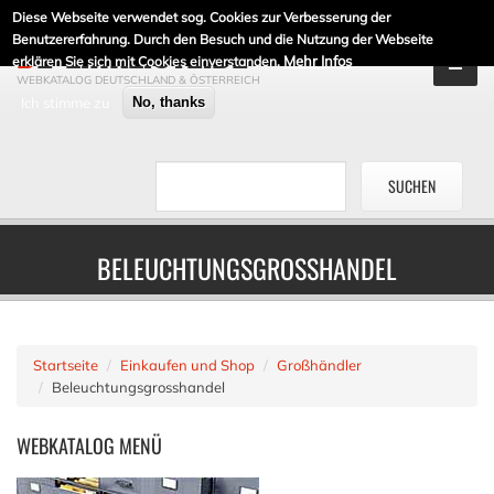
Diese Webseite verwendet sog. Cookies zur Verbesserung der
DE-LINKLISTE.DE
Benutzererfahrung. Durch den Besuch und die Nutzung der Webseite
Mehr Infos
erklären Sie sich mit Cookies einverstanden.
WEBKATALOG DEUTSCHLAND & ÖSTERREICH
Ich stimme zu
No, thanks
BELEUCHTUNGSGROSSHANDEL
Startseite
Einkaufen und Shop
Großhändler
Beleuchtungsgrosshandel
WEBKATALOG
MENÜ