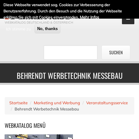
Diese Webseite verwendet sog. Cookies zur Verbesserung der
DE-LINKLISTE.DE
Benutzererfahrung. Durch den Besuch und die Nutzung der Webseite
Mehr Infos
erklären Sie sich mit Cookies einverstanden.
WEBKATALOG DEUTSCHLAND & ÖSTERREICH
Ich stimme zu
No, thanks
BEHRENDT WERBETECHNIK MESSEBAU
Startseite
Marketing und Werbung
Veranstaltungsservice
Behrendt Werbetechnik Messebau
WEBKATALOG
MENÜ