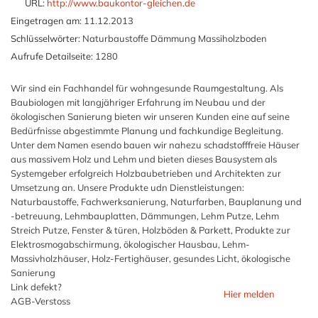
URL:
http://www.baukontor-gleichen.de
Eingetragen am:
11.12.2013
Schlüsselwörter:
Naturbaustoffe Dämmung Massiholzboden
Aufrufe Detailseite:
1280
Wir sind ein Fachhandel für wohngesunde Raumgestaltung. Als
Baubiologen mit langjähriger Erfahrung im Neubau und der
ökologischen Sanierung bieten wir unseren Kunden eine auf seine
Bedürfnisse abgestimmte Planung und fachkundige Begleitung.
Unter dem Namen esendo bauen wir nahezu schadstofffreie Häuser
aus massivem Holz und Lehm und bieten dieses Bausystem als
Systemgeber erfolgreich Holzbaubetrieben und Architekten zur
Umsetzung an. Unsere Produkte udn Dienstleistungen:
Naturbaustoffe, Fachwerksanierung, Naturfarben, Bauplanung und
-betreuung, Lehmbauplatten, Dämmungen, Lehm Putze, Lehm
Streich Putze, Fenster & türen, Holzböden & Parkett, Produkte zur
Elektrosmogabschirmung, ökologischer Hausbau, Lehm-
Massivholzhäuser, Holz-Fertighäuser, gesundes Licht, ökologische
Sanierung
Link defekt?
Hier melden
AGB-Verstoss