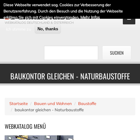
Diese Webseite verwendet sog. Cookies zur Verbesserung der
DE-LINKLISTE.DE
Benutzererfahrung. Durch den Besuch und die Nutzung der Webseite
Mehr Infos
erklären Sie sich mit Cookies einverstanden.
WEBKATALOG DEUTSCHLAND & ÖSTERREICH
Ich stimme zu
No, thanks
BAUKONTOR GLEICHEN - NATURBAUSTOFFE
Startseite
Bauen und Wohnen
Baustoffe
baukontor gleichen - Naturbaustoffe
WEBKATALOG
MENÜ