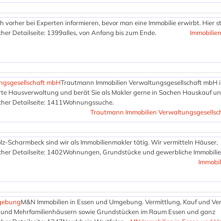
ch vorher bei Experten informieren, bevor man eine Immobilie erwirbt. Hier 
her Detailseite: 1399
alles, von Anfang bis zum Ende.
Immobilien
ngsgesellschaft mbH
Trautmann Immobilien Verwaltungsgesellschaft mbH 
tierte Hausverwaltung und berät Sie als Makler gerne in Sachen Hauskauf un
her Detailseite: 1411
Wohnungssuche.
Trautmann Immobilien Verwaltungsgesellsc
olz-Scharmbeck sind wir als Immobilienmakler tätig. Wir vermitteln Häuser,
her Detailseite: 1402
Wohnungen, Grundstücke und gewerbliche Immobilie
Immobil
mgebung
M&N Immobilien in Essen und Umgebung. Vermittlung, Kauf und Ve
und Mehrfamilienhäusern sowie Grundstücken im Raum Essen und ganz