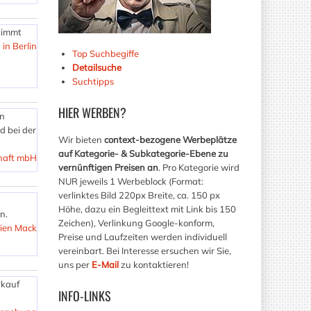
stimmt
 in Berlin
Top Suchbegiffe
Detailsuche
Suchtipps
HIER
WERBEN?
in
d bei der
Wir bieten
context-bezogene Werbeplätze
auf Kategorie- & Subkategorie-Ebene zu
haft mbH
vernünftigen Preisen an
. Pro Kategorie wird
NUR jeweils 1 Werbeblock (Format:
verlinktes Bild 220px Breite, ca. 150 px
Höhe, dazu ein Begleittext mit Link bis 150
n.
Zeichen), Verlinkung Google-konform,
ien Mack
Preise und Laufzeiten werden individuell
vereinbart. Bei Interesse ersuchen wir Sie,
uns per
E-Mail
zu kontaktieren!
rkauf
INFO-LINKS