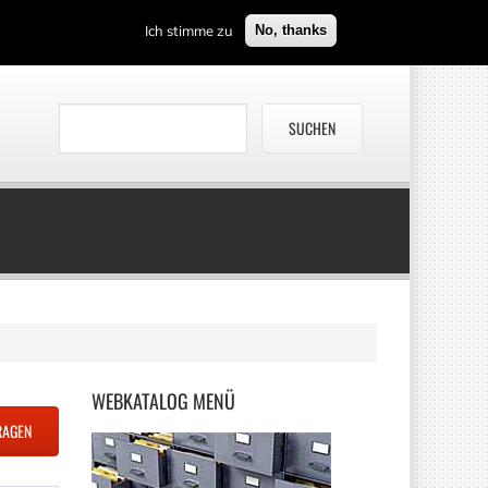
Ich stimme zu
No, thanks
WEBKATALOG
MENÜ