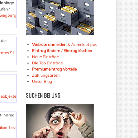
lanlage
aufen?
 Siegburg
 der
Website anmelden
& Anmeldetipps
Eintrag ändern / Eintrag löschen
tates S.L.
Neue Einträge
Die Top Einträge
Premiumeintrag Vorteile
Zahlungsarten
Unser Blog
SUCHEN
BEI UNS
eobjekte
t Innreal
lien Tirol