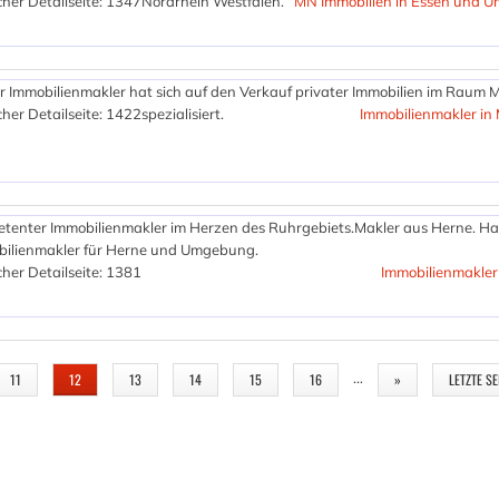
her Detailseite: 1347
Nordrhein Westfalen.
MN Immobilien in Essen und 
r Immobilienmakler hat sich auf den Verkauf privater Immobilien im Raum
her Detailseite: 1422
spezialisiert.
Immobilienmakler in
tenter Immobilienmakler im Herzen des Ruhrgebiets.Makler aus Herne. Ha
ilienmakler für Herne und Umgebung.
her Detailseite: 1381
Immobilienmakler
…
11
12
13
14
15
16
»
LETZTE SE