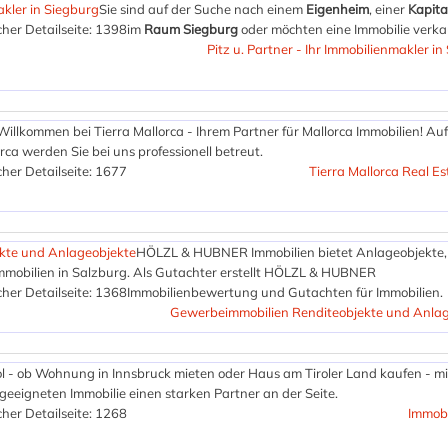
akler in Siegburg
Sie sind auf der Suche nach einem
Eigenheim
, einer
Kapita
her Detailseite: 1398
im
Raum Siegburg
oder möchten eine Immobilie verk
Pitz u. Partner - Ihr Immobilienmakler in
Willkommen bei Tierra Mallorca - Ihrem Partner für Mallorca Immobilien! Auf
ca werden Sie bei uns professionell betreut.
her Detailseite: 1677
Tierra Mallorca Real Es
kte und Anlageobjekte
HÖLZL & HUBNER Immobilien bietet Anlageobjekte,
mobilien in Salzburg. Als Gutachter erstellt HÖLZL & HUBNER
her Detailseite: 1368
Immobilienbewertung und Gutachten für Immobilien.
Gewerbeimmobilien Renditeobjekte und Anlag
rol - ob Wohnung in Innsbruck mieten oder Haus am Tiroler Land kaufen - mi
geeigneten Immobilie einen starken Partner an der Seite.
her Detailseite: 1268
Immobi