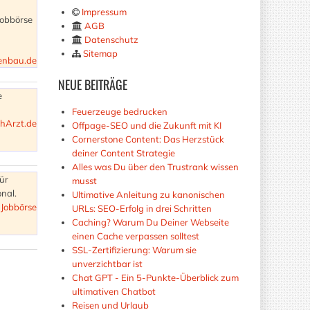
Impressum
Jobbörse
AGB
Datenschutz
Sitemap
enbau.de
NEUE
BEITRÄGE
e
Feuerzeuge bedrucken
chArzt.de
Offpage-SEO und die Zukunft mit KI
Cornerstone Content: Das Herzstück
deiner Content Strategie
Alles was Du über den Trustrank wissen
für
musst
nal.
Ultimative Anleitung zu kanonischen
Jobbörse
URLs: SEO-Erfolg in drei Schritten
Caching? Warum Du Deiner Webseite
einen Cache verpassen solltest
SSL-Zertifizierung: Warum sie
unverzichtbar ist
Chat GPT - Ein 5-Punkte-Überblick zum
ultimativen Chatbot
Reisen und Urlaub