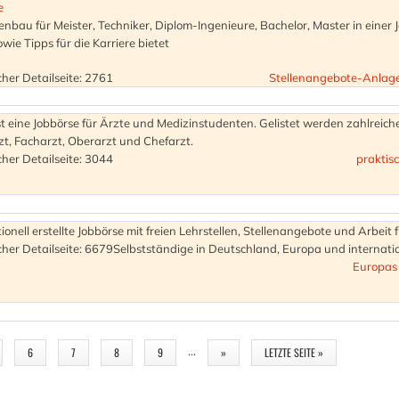
e
bau für Meister, Techniker, Diplom-Ingenieure, Bachelor, Master in einer 
e Tipps für die Karriere bietet
her Detailseite: 2761
Stellenangebote-Anlag
st eine Jobbörse für Ärzte und Medizinstudenten. Gelistet werden zahlreich
zt, Facharzt, Oberarzt und Chefarzt.
her Detailseite: 3044
praktis
tionell erstellte Jobbörse mit freien Lehrstellen, Stellenangebote und Arbeit 
her Detailseite: 6679
Selbstständige in Deutschland, Europa und internatio
Europas 
…
6
7
8
9
»
LETZTE SEITE »