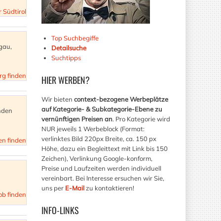
r Südtirol
Top Suchbegiffe
hgau,
Detailsuche
Suchtipps
rg finden
HIER
WERBEN?
Wir bieten
context-bezogene Werbeplätze
auf Kategorie- & Subkategorie-Ebene zu
inden
vernünftigen Preisen an
. Pro Kategorie wird
NUR jeweils 1 Werbeblock (Format:
verlinktes Bild 220px Breite, ca. 150 px
en finden
Höhe, dazu ein Begleittext mit Link bis 150
Zeichen), Verlinkung Google-konform,
Preise und Laufzeiten werden individuell
vereinbart. Bei Interesse ersuchen wir Sie,
uns per
E-Mail
zu kontaktieren!
ob finden
INFO-LINKS