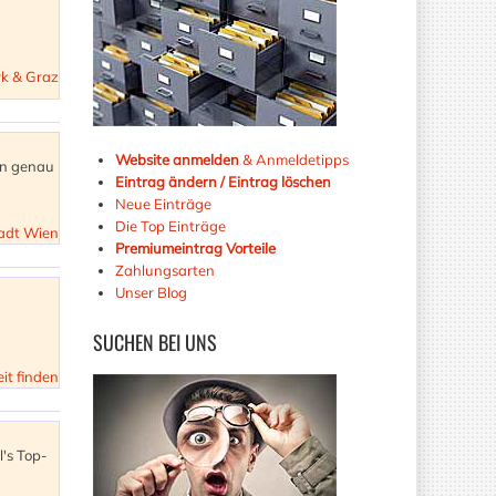
ark & Graz
Website anmelden
& Anmeldetipps
en genau
Eintrag ändern / Eintrag löschen
Neue Einträge
Die Top Einträge
tadt Wien
Premiumeintrag Vorteile
Zahlungsarten
Unser Blog
SUCHEN
BEI UNS
eit finden
l's Top-