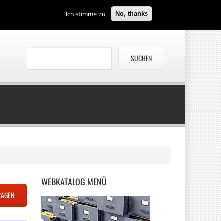
Ich stimme zu
No, thanks
WEBKATALOG
MENÜ