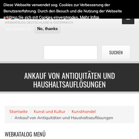
Diese Webseite verwendet sog. Cookies zur Verbesserung der
DE-LINKLISTE.DE
Benutzererfahrung. Durch den Besuch und die Nutzung der Webseite
Mehr Infos
erklären Sie sich mit Cookies einverstanden.
WEBKATALOG DEUTSCHLAND & ÖSTERREICH
Ich stimme zu
No, thanks
ANKAUF VON ANTIQUITÄTEN UND
HAUSHALTSAUFLÖSUNGEN
Startseite
Kunst und Kultur
Kunsthandel
Ankauf von Antiquitäten und Haushaltsauflösungen
WEBKATALOG
MENÜ