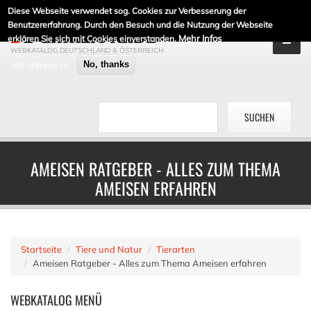
Diese Webseite verwendet sog. Cookies zur Verbesserung der
DE-LINKLISTE.DE
Benutzererfahrung. Durch den Besuch und die Nutzung der Webseite
Mehr Infos
erklären Sie sich mit Cookies einverstanden.
WEBKATALOG DEUTSCHLAND & ÖSTERREICH
Ich stimme zu
No, thanks
AMEISEN RATGEBER - ALLES ZUM THEMA
AMEISEN ERFAHREN
Startseite
Tiere und Natur
Tierarten
Ameisen Ratgeber - Alles zum Thema Ameisen erfahren
WEBKATALOG
MENÜ