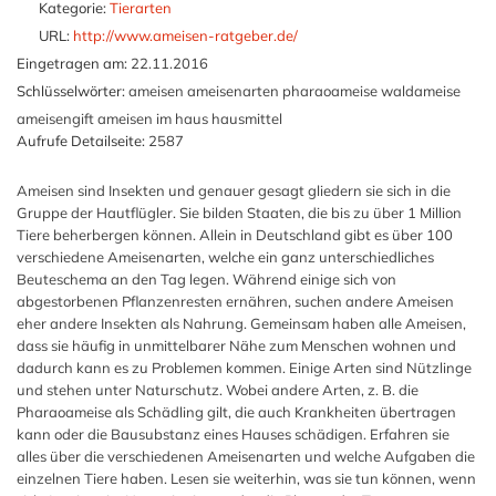
Kategorie:
Tierarten
URL:
http://www.ameisen-ratgeber.de/
Eingetragen am:
22.11.2016
Schlüsselwörter:
ameisen ameisenarten pharaoameise waldameise
ameisengift ameisen im haus hausmittel
Aufrufe Detailseite:
2587
Ameisen sind Insekten und genauer gesagt gliedern sie sich in die
Gruppe der Hautflügler. Sie bilden Staaten, die bis zu über 1 Million
Tiere beherbergen können. Allein in Deutschland gibt es über 100
verschiedene Ameisenarten, welche ein ganz unterschiedliches
Beuteschema an den Tag legen. Während einige sich von
abgestorbenen Pflanzenresten ernähren, suchen andere Ameisen
eher andere Insekten als Nahrung. Gemeinsam haben alle Ameisen,
dass sie häufig in unmittelbarer Nähe zum Menschen wohnen und
dadurch kann es zu Problemen kommen. Einige Arten sind Nützlinge
und stehen unter Naturschutz. Wobei andere Arten, z. B. die
Pharaoameise als Schädling gilt, die auch Krankheiten übertragen
kann oder die Bausubstanz eines Hauses schädigen. Erfahren sie
alles über die verschiedenen Ameisenarten und welche Aufgaben die
einzelnen Tiere haben. Lesen sie weiterhin, was sie tun können, wenn