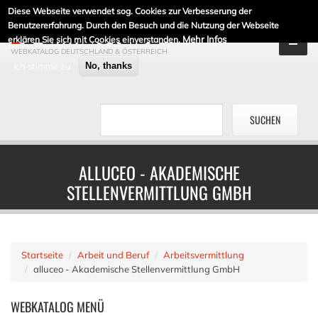
Diese Webseite verwendet sog. Cookies zur Verbesserung der
DE-LINKLISTE.DE
Benutzererfahrung. Durch den Besuch und die Nutzung der Webseite
Mehr Infos
erklären Sie sich mit Cookies einverstanden.
WEBKATALOG DEUTSCHLAND & ÖSTERREICH
Ich stimme zu
No, thanks
ALLUCEO - AKADEMISCHE
STELLENVERMITTLUNG GMBH
Startseite
Arbeit und Beruf
Arbeitsvermittlung
alluceo - Akademische Stellenvermittlung GmbH
WEBKATALOG
MENÜ