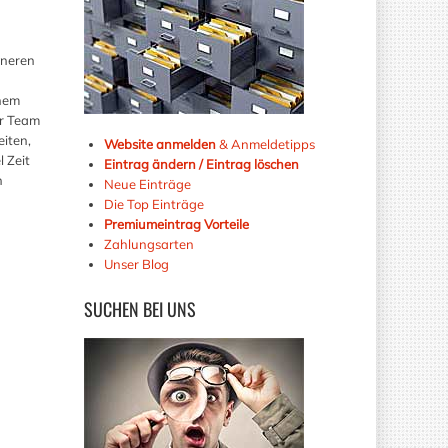
nneren
inem
er Team
eiten,
Website anmelden
& Anmeldetipps
l Zeit
Eintrag ändern / Eintrag löschen
n
Neue Einträge
Die Top Einträge
Premiumeintrag Vorteile
Zahlungsarten
Unser Blog
SUCHEN
BEI UNS