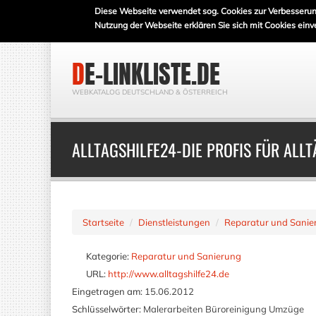
Diese Webseite verwendet sog. Cookies zur Verbesserun
Nutzung der Webseite erklären Sie sich mit Cookies einv
DE-LINKLISTE.DE
WEBKATALOG DEUTSCHLAND & ÖSTERREICH
ALLTAGSHILFE24-DIE PROFIS FÜR ALL
Startseite
Dienstleistungen
Reparatur und Sanie
Kategorie:
Reparatur und Sanierung
URL:
http://www.alltagshilfe24.de
Eingetragen am:
15.06.2012
Schlüsselwörter:
Malerarbeiten Büroreinigung Umzüge