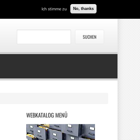
Ich stimme zu
No, thanks
WEBKATALOG
MENÜ