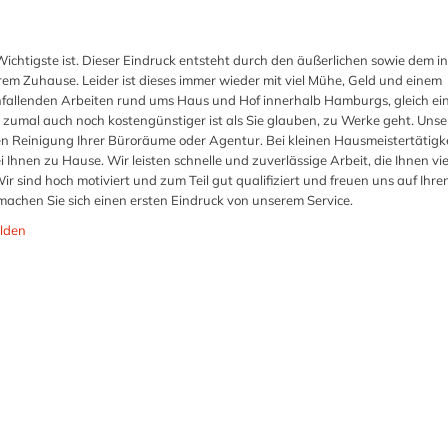
Wichtigste ist. Dieser Eindruck entsteht durch den äußerlichen sowie dem i
em Zuhause. Leider ist dieses immer wieder mit viel Mühe, Geld und einem
nfallenden Arbeiten rund ums Haus und Hof innerhalb Hamburgs, gleich e
 zumal auch noch kostengünstiger ist als Sie glauben, zu Werke geht. Uns
igen Reinigung Ihrer Büroräume oder Agentur. Bei kleinen Hausmeistertätigk
 Ihnen zu Hause. Wir leisten schnelle und zuverlässige Arbeit, die Ihnen vie
ir sind hoch motiviert und zum Teil gut qualifiziert und freuen uns auf Ihre
 machen Sie sich einen ersten Eindruck von unserem Service.
lden