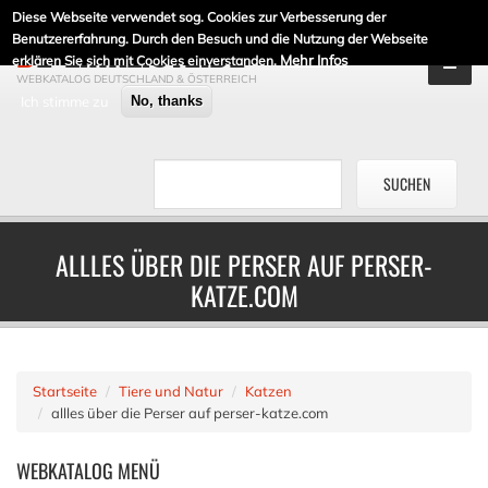
Diese Webseite verwendet sog. Cookies zur Verbesserung der
DE-LINKLISTE.DE
Benutzererfahrung. Durch den Besuch und die Nutzung der Webseite
Mehr Infos
erklären Sie sich mit Cookies einverstanden.
WEBKATALOG DEUTSCHLAND & ÖSTERREICH
Ich stimme zu
No, thanks
ALLLES ÜBER DIE PERSER AUF PERSER-
KATZE.COM
Startseite
Tiere und Natur
Katzen
allles über die Perser auf perser-katze.com
WEBKATALOG
MENÜ