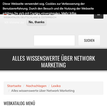
Diese Webseite verwendet sog. Cookies zur Verbesserung der
DE-LINKLISTE.DE
Benutzererfahrung. Durch den Besuch und die Nutzung der Webseite
Mehr Infos
erklären Sie sich mit Cookies einverstanden.
WEBKATALOG DEUTSCHLAND & ÖSTERREICH
Ich stimme zu
No, thanks
ALLES WISSENSWERTE ÜBER NETWORK
MARKETING
Startseite
Nachschlagen
Lexika
Alles wissenswerte über Network Marketing
WEBKATALOG
MENÜ