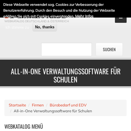
Diese Webseite verwendet sog. Cookies zur Verbesserung der
DE-LINKLISTE.DE
Benutzererfahrung. Durch den Besuch und die Nutzung der Webseite
Mehr Infos
erklären Sie sich mit Cookies einverstanden.
WEBKATALOG DEUTSCHLAND & ÖSTERREICH
Ich stimme zu
No, thanks
ALL-IN-ONE VERWALTUNGSSOFTWARE FÜR
SCHULEN
Startseite
Firmen
Bürobedarf und EDV
All-in-One Verwaltungssoftware für Schulen
WEBKATALOG
MENÜ