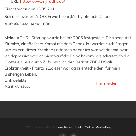
URL:
http://www.my-adhs.de/
Eingetragen am:
05.05.2011
Schlüsselwörter:
ADHS,Erwachsene,Methylphenida,Chaos
Aufrufe Detailseite:
1630
Meine ADHS - Störung wurde bei mir 2005 festgestellt. Dies bedeutet
für mich, ein täglicher Kampf mit dem Chaos. Ihr werdet euch Fragen ,
wie ich von dieser Krankheit erfahren habe? Ich war wieder mal war
ich depressiv“ weil ich nichts auf die Reihe bekam., als schaltet ich die
Glotze ein. Als durch Zufall sah ich den Bericht ZDF ADS als
Erbkrankheit - Frontal21,dieser war ganz entscheiden, für mein
Bisherigen Leben.
Link defekt?
Hier melden
AGB-Verstoss
2021 © operated by
medienkraft.at - Online Marketing