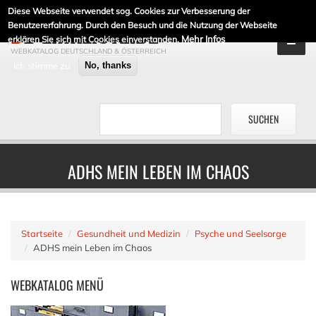
Diese Webseite verwendet sog. Cookies zur Verbesserung der
DE-LINKLISTE.DE
Benutzererfahrung. Durch den Besuch und die Nutzung der Webseite
Mehr Infos
erklären Sie sich mit Cookies einverstanden.
WEBKATALOG DEUTSCHLAND & ÖSTERREICH
Ich stimme zu
No, thanks
ADHS MEIN LEBEN IM CHAOS
Startseite
Gesundheit und Medizin
Psyche und Seelsorge
ADHS mein Leben im Chaos
WEBKATALOG
MENÜ