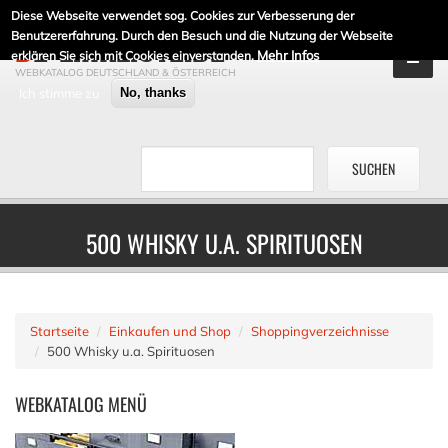
Diese Webseite verwendet sog. Cookies zur Verbesserung der
DE-LINKLISTE.DE
Benutzererfahrung. Durch den Besuch und die Nutzung der Webseite
Mehr Infos
erklären Sie sich mit Cookies einverstanden.
WEBKATALOG DEUTSCHLAND & ÖSTERREICH
Ich stimme zu
No, thanks
500 WHISKY U.A. SPIRITUOSEN
Startseite
Einkaufen und Shop
Shoppingverzeichnisse
500 Whisky u.a. Spirituosen
WEBKATALOG
MENÜ