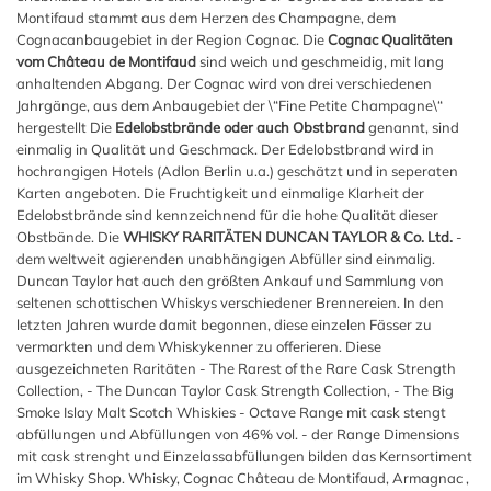
Montifaud stammt aus dem Herzen des Champagne, dem
Cognacanbaugebiet in der Region Cognac. Die
Cognac Qualitäten
vom Château de Montifaud
sind weich und geschmeidig, mit lang
anhaltenden Abgang. Der Cognac wird von drei verschiedenen
Jahrgänge, aus dem Anbaugebiet der \“Fine Petite Champagne\“
hergestellt Die
Edelobstbrände oder auch Obstbrand
genannt, sind
einmalig in Qualität und Geschmack. Der Edelobstbrand wird in
hochrangigen Hotels (Adlon Berlin u.a.) geschätzt und in seperaten
Karten angeboten. Die Fruchtigkeit und einmalige Klarheit der
Edelobstbrände sind kennzeichnend für die hohe Qualität dieser
Obstbände. Die
WHISKY RARITÄTEN DUNCAN TAYLOR & Co. Ltd.
-
dem weltweit agierenden unabhängigen Abfüller sind einmalig.
Duncan Taylor hat auch den größten Ankauf und Sammlung von
seltenen schottischen Whiskys verschiedener Brennereien. In den
letzten Jahren wurde damit begonnen, diese einzelen Fässer zu
vermarkten und dem Whiskykenner zu offerieren. Diese
ausgezeichneten Raritäten - The Rarest of the Rare Cask Strength
Collection, - The Duncan Taylor Cask Strength Collection, - The Big
Smoke Islay Malt Scotch Whiskies - Octave Range mit cask stengt
abfüllungen und Abfüllungen von 46% vol. - der Range Dimensions
mit cask strenght und Einzelassabfüllungen bilden das Kernsortiment
im Whisky Shop. Whisky, Cognac Château de Montifaud, Armagnac ,