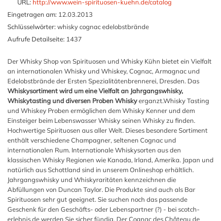
URL:
http://www.wein-spirituosen-kuehn.de/catalog
Eingetragen am:
12.03.2013
Schlüsselwörter:
whisky cognac edelobstbrände
Aufrufe Detailseite:
1437
Der Whisky Shop von Spirituosen und Whisky Kühn bietet ein Vielfalt
an internationalen Whisky und Whiskey, Cognac, Armagnac und
Edelobstbrände der Ersten Spezialitätenbrennerei, Dresden. Das
Whiskysortiment wird um eine Vielfalt an Jahrgangswhisky,
Whiskytasting und diversen Proben Whisky
erganzt.Whisky Tasting
und Whiskey Proben ermöglichen dem Whisky Kenner und dem
Einsteiger beim Lebenswasser Whisky seinen Whisky zu finden.
Hochwertige Spirituosen aus aller Welt. Dieses besondere Sortiment
enthält verschiedene Champagner, seltenen Cognac und
internationalen Rum. Internationale Whiskysorten aus den
klassischen Whisky Regionen wie Kanada, Irland, Amerika. Japan und
natürlich aus Schottland sind in unserem Onlineshop erhältlich.
Jahrgangswhisky und Whiskyraritäten kennzeichnen die
Abfüllungen von Duncan Taylor. Die Produkte sind auch als Bar
Spirituosen sehr gut geeignet. Sie suchen noch das passende
Geschenk für den Geschäfts- oder Lebenspartner (?) - bei scotch-
erlebnis.de werden Sie sicher fündig. Der Cognac des Château de