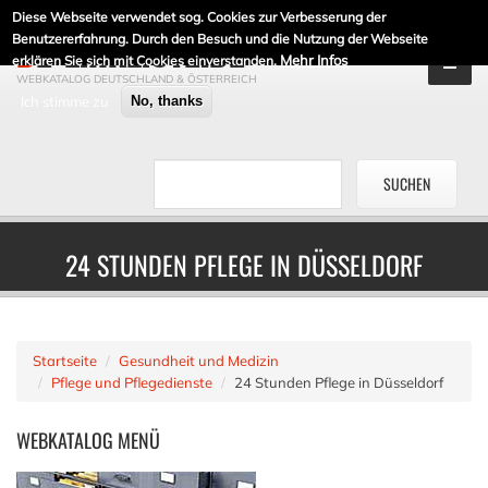
Diese Webseite verwendet sog. Cookies zur Verbesserung der
DE-LINKLISTE.DE
Benutzererfahrung. Durch den Besuch und die Nutzung der Webseite
Mehr Infos
erklären Sie sich mit Cookies einverstanden.
WEBKATALOG DEUTSCHLAND & ÖSTERREICH
Ich stimme zu
No, thanks
24 STUNDEN PFLEGE IN DÜSSELDORF
Startseite
Gesundheit und Medizin
Pflege und Pflegedienste
24 Stunden Pflege in Düsseldorf
WEBKATALOG
MENÜ