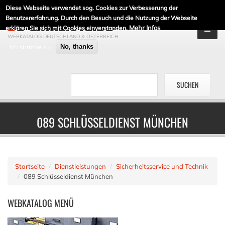
Diese Webseite verwendet sog. Cookies zur Verbesserung der
DE-LINKLISTE.DE
Benutzererfahrung. Durch den Besuch und die Nutzung der Webseite
Mehr Infos
erklären Sie sich mit Cookies einverstanden.
WEBKATALOG DEUTSCHLAND & ÖSTERREICH
Ich stimme zu
No, thanks
089 SCHLÜSSELDIENST MÜNCHEN
Startseite
Dienstleistungen
Sicherheitsservice und Technik
089 Schlüsseldienst München
WEBKATALOG
MENÜ